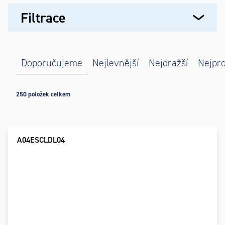
Výpis
Filtrace
produktů
Řazení
Doporučujeme
Nejlevnější
Nejdražší
Nejpro
produktů
250
položek celkem
A04ESCLDL04