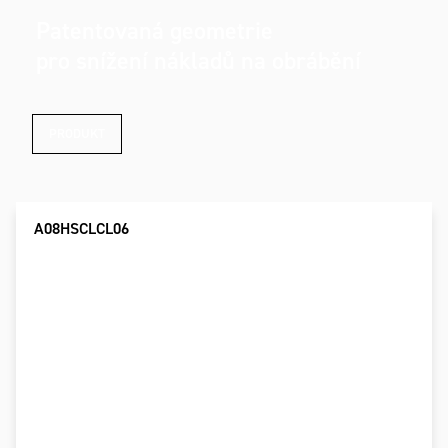
Patentovaná geometrie
pro snížení nákladů na obrábění
PRODUKT
A08HSCLCL06