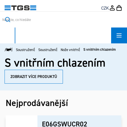
Přejít
CZK
na
obsah
S vnitřním chlazením
Soustružení
Soustružení
Nože vnitřní
Domů
S vnitřním chlazením
ZOBRAZIT VÍCE PRODUKTŮ
Nejprodávanější
E06GSWUCR02