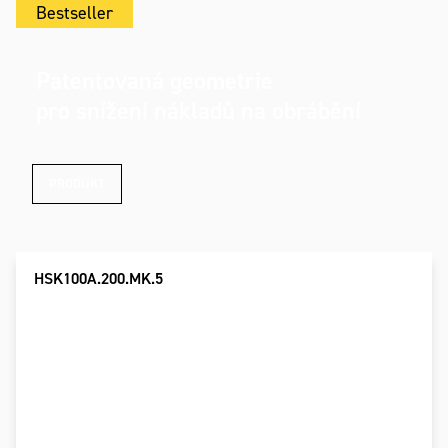
Bestseller
Patentovaná geometrie
pro snížení nákladů na obrábění
PRODUKT
HSK100A.200.MK.5