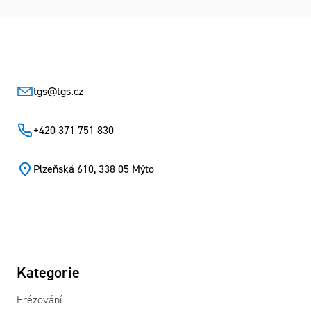
Zápatí
tgs
@
tgs.cz
+420 371 751 830
Plzeňská 610, 338 05 Mýto
Kategorie
Frézování