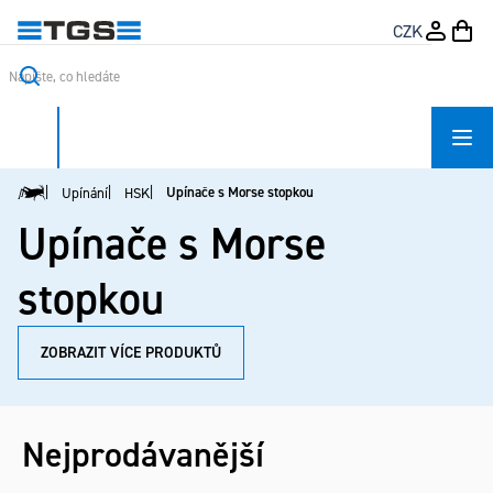
Přejít
CZK
na
obsah
Upínače s Morse stopkou
Upínání
HSK
Domů
Upínače s Morse
stopkou
ZOBRAZIT VÍCE PRODUKTŮ
Nejprodávanější