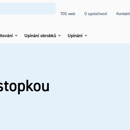
TGS web
O společnosti
Kontakt
itování
Upínání obrobků
Upínání
stopkou