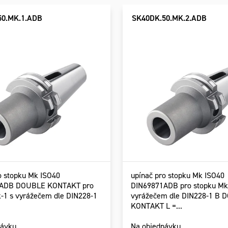
uktů
uktů
50.MK.1.ADB
SK40DK.50.MK.2.ADB
o stopku Mk ISO40
upínač pro stopku Mk ISO40
1ADB DOUBLE KONTAKT pro
DIN69871ADB pro stopku Mk
-1 s vyrážečem dle DIN228-1
vyrážečem dle DIN228-1 B
KONTAKT L =...
návku
Na objednávku