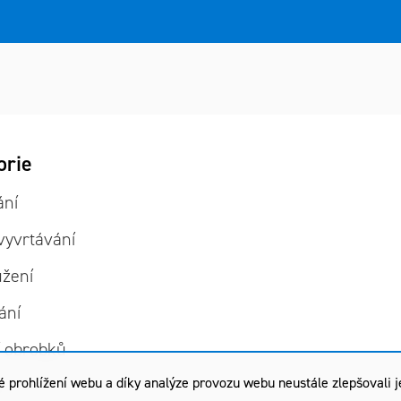
it
orie
ie
ání
vyvrtávání
užení
ání
í obrobků
rohlížení webu a díky analýze provozu webu neustále zlepšovali je