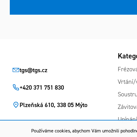
Zápatí
Přeskoč
Kateg
kategor
Frézov
tgs
@
tgs.cz
Vrtání/
+420 371 751 830
Soustr
Plzeňská 610, 338 05 Mýto
Závitov
Upínán
Používáme cookies, abychom Vám umožnili pohodlné p
Upínání