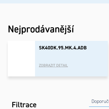
Nejprodávanější
SK40DK.95.MK.4.ADB
ZOBRAZIT DETAIL
Postranní
Řaze
Výpi
Doporuč