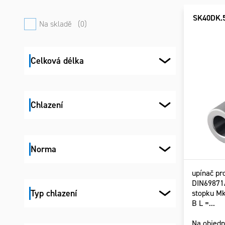
panel
prod
prod
SK40DK.
Na skladě
0
Celková délka
Chlazení
Norma
upínač pr
DIN6987
Typ chlazení
stopku Mk
B L =...
Na objed