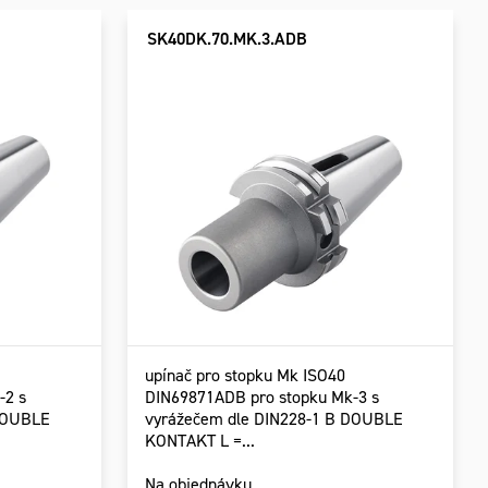
SK40DK.70.MK.3.ADB
upínač pro stopku Mk ISO40
-2 s
DIN69871ADB pro stopku Mk-3 s
 DOUBLE
vyrážečem dle DIN228-1 B DOUBLE
KONTAKT L =...
Na objednávku