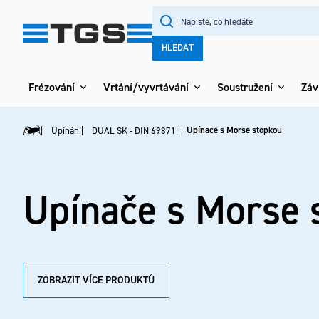
Přejít
na
obsah
HLEDAT
Frézování
Vrtání/vyvrtávání
Soustružení
Záv
Upínače s Morse stopkou
Upínání
DUAL SK - DIN 69871
Domů
Upínače s Morse 
ZOBRAZIT VÍCE PRODUKTŮ