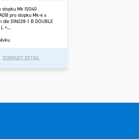
o stopku Mk ISO40
ADB pro stopku Mk-4 s
m dle DIN228-1 B DOUBLE
 =...
návku
ZOBRAZIT DETAIL
ací
u