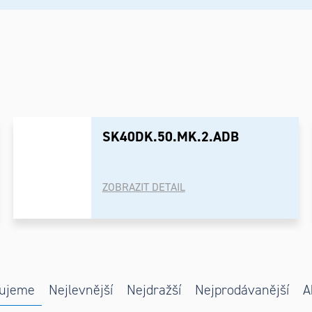
SK40DK.50.MK.2.ADB
ZOBRAZIT DETAIL
ní
s
ujeme
Nejlevnější
Nejdražší
Nejprodávanější
A