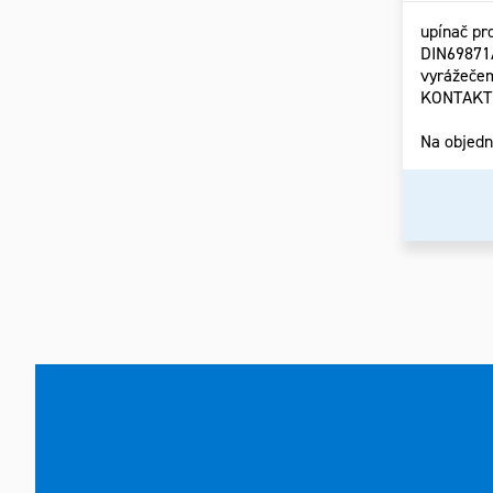
upínač pr
DIN69871
vyrážeče
KONTAKT L
Na objed
Ovlád
prvky
výpis