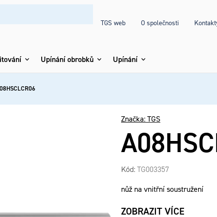
TGS web
O společnosti
Kontakt
itování
Upínání obrobků
Upínání
08HSCLCR06
Značka:
TGS
A08HSC
Kód:
TG003357
nůž na vnitřní soustružení
ZOBRAZIT VÍCE