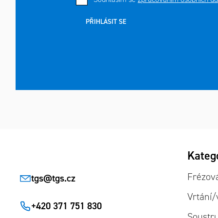
PŘIHLÁSIT SE
Zápatí
Přeskoč
Kateg
kategor
Frézov
tgs
@
tgs.cz
Vrtání/
+420 371 751 830
Soustr