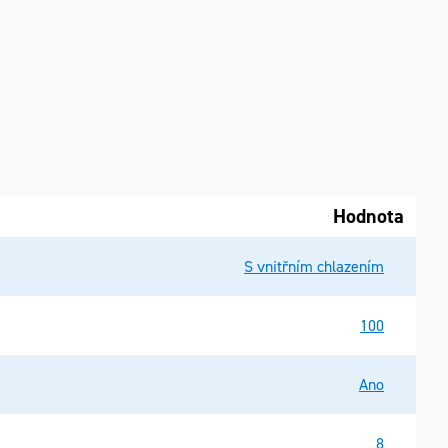
Hodnota
S vnitřním chlazením
100
Ano
8