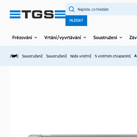
Přejít
na
obsah
HLEDAT
Frézování
Vrtání/vyvrtávání
Soustružení
Záv
A
Soustružení
Soustružení
Nože vnitřní
S vnitřním chlazením
Domů