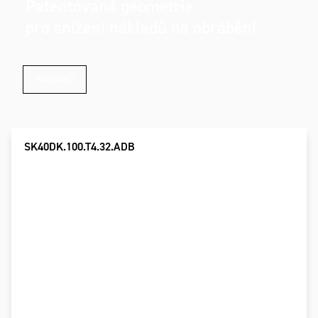
Patentovaná geometrie
pro snížení nákladů na obrábění
PRODUKT
SK40DK.100.T4.32.ADB