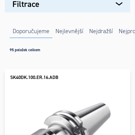
Výpis
Filtrace
produktů
Řazení
Doporučujeme
Nejlevnější
Nejdražší
Nejpro
produktů
95
položek celkem
SK40DK.100.ER.16.ADB