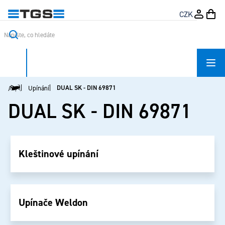
Přejít
CZK
na
obsah
DUAL SK - DIN 69871
Upínání
Domů
DUAL SK - DIN 69871
Kleštinové upínání
Upínače Weldon