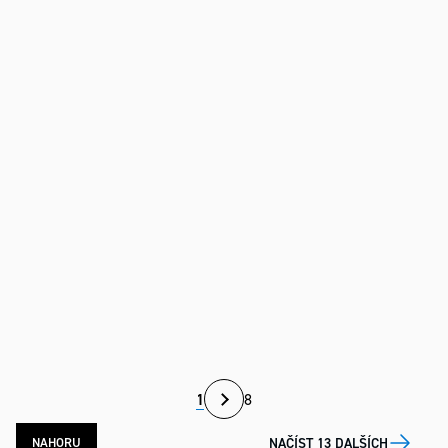
Stránkování
1
8
Ovládací
NAČÍST 13 DALŠÍCH
NAHORU