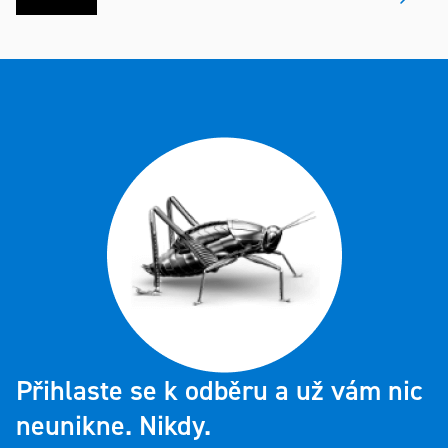
prvky
výpisu
Přihlaste se k odběru a už vám nic
neunikne. Nikdy.