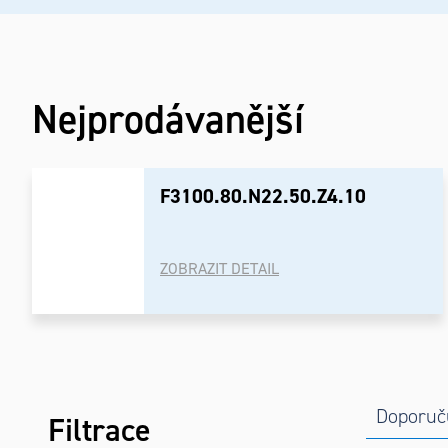
Nejprodávanější
F3100.80.N22.50.Z4.10
ZOBRAZIT DETAIL
Postranní
Řaze
Výpi
Doporuč