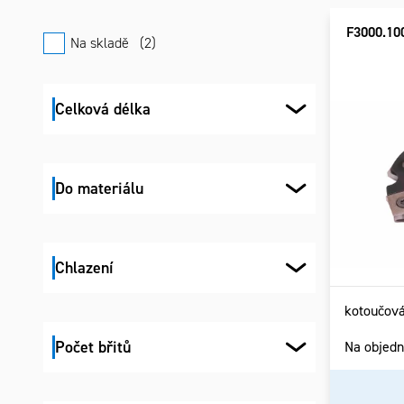
panel
prod
prod
F3000.10
Na skladě
2
Celková délka
Do materiálu
Chlazení
kotoučová
Počet břitů
Na objed