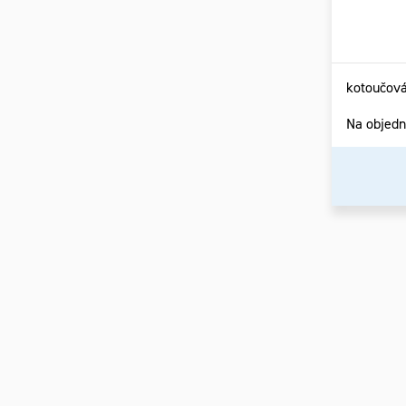
kotoučová
Na objed