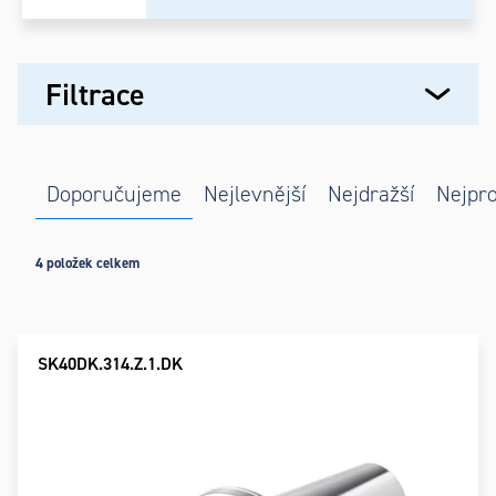
Výpis
Filtrace
produktů
Řazení
Doporučujeme
Nejlevnější
Nejdražší
Nejpro
produktů
4
položek celkem
SK40DK.314.Z.1.DK