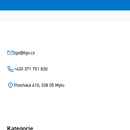
Zápatí
tgs
@
tgs.cz
+420 371 751 830
Plzeňská 610, 338 05 Mýto
Kategorie