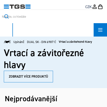
Přejít
CZK
na
obsah
Vrtací a závitořezné hlavy
Upínání
DUAL SK - DIN 69871
Domů
Vrtací a závitořezné
hlavy
ZOBRAZIT VÍCE PRODUKTŮ
Nejprodávanější