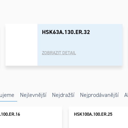
HSK63A.130.ER.32
ZOBRAZIT DETAIL
ní
s
ujeme
Nejlevnější
Nejdražší
Nejprodávanější
A
uktů
uktů
100.ER.16
HSK100A.100.ER.25