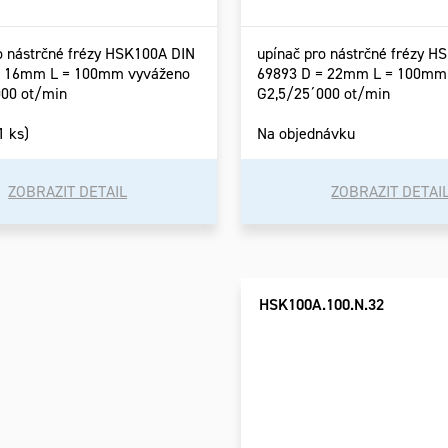
o nástrčné frézy HSK100A DIN
upínač pro nástrčné frézy H
= 16mm L = 100mm vyváženo
69893 D = 22mm L = 100mm
000 ot/min
G2,5/25´000 ot/min
1 ks)
Na objednávku
ZOBRAZIT DETAIL
ZOBRAZIT DETAI
HSK100A.100.N.32