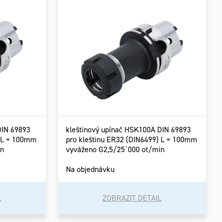
DIN 69893
kleštinový upínač HSK100A DIN 69893
) L = 100mm
pro kleštinu ER32 (DIN6499) L = 100mm
in
vyváženo G2,5/25´000 ot/min
Na objednávku
L
ZOBRAZIT DETAIL