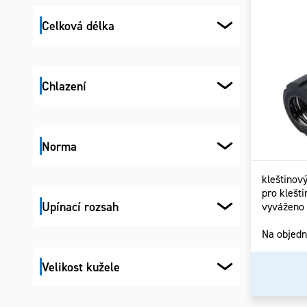
Celková délka
Chlazení
Norma
kleštinov
pro klešt
Upínací rozsah
vyváženo
Na objed
Velikost kužele