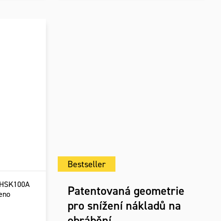
Bestseller
 HSK100A
Patentovaná geometrie
eno
pro snížení nákladů na
obrábění