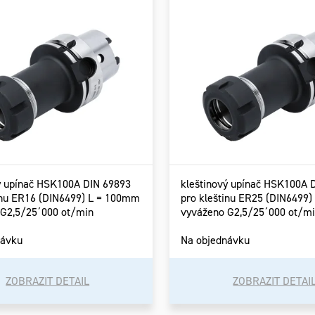
ý upínač HSK100A DIN 69893
kleštinový upínač HSK100A 
inu ER16 (DIN6499) L = 100mm
pro kleštinu ER25 (DIN6499
 G2,5/25´000 ot/min
vyváženo G2,5/25´000 ot/m
návku
Na objednávku
ZOBRAZIT DETAIL
ZOBRAZIT DETAI