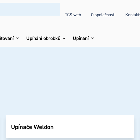
TGS web
O společnosti
Kontakt
itování
Upínání obrobků
Upínání
Upínače Weldon