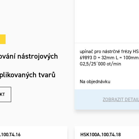
upínač pro nástrčné frézy H
ování nástrojových
69893 D = 32mm L = 100mm
G2,5/25´000 ot/min
plikovaných tvarů
Na objednávku
KT
ZOBRAZIT DETAI
100.T4.16
HSK100A.100.T4.18