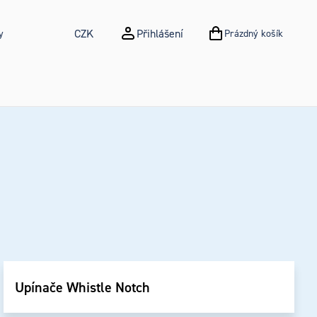
CZK
Přihlášení
y
Prázdný košík
NÁKUPNÍ KOŠÍK
Upínače Whistle Notch