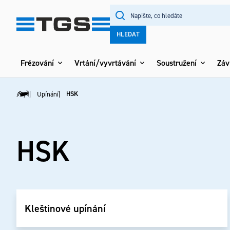
Přejít
na
obsah
HLEDAT
Frézování
Vrtání/vyvrtávání
Soustružení
Záv
HSK
Upínání
Domů
HSK
Kleštinové upínání