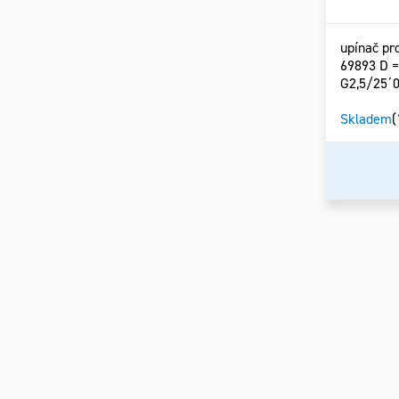
upínač pr
69893 D 
G2,5/25´
Skladem
(