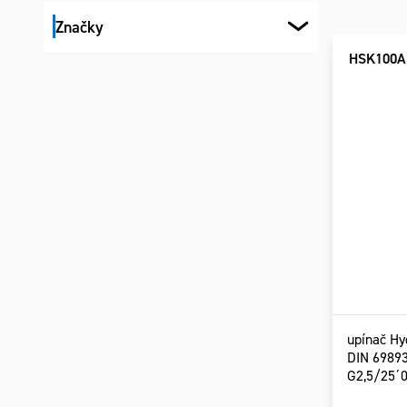
Značky
HSK100A.
upínač H
DIN 6989
G2,5/25´