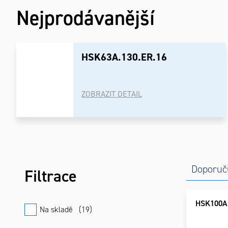
Nejprodávanější
HSK63A.130.ER.16
ZOBRAZIT DETAIL
Postranní
Řaze
Výpi
Doporuč
panel
prod
prod
HSK100A.
Na skladě
19