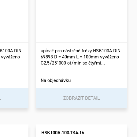
SK100A DIN
upínač pro nástrčné frézy HSK100A DIN
 vyváženo
69893 D = 40mm L = 100mm vyváženo
G2,5/25´000 ot/min se čtyřmi...
Na objednávku
L
ZOBRAZIT DETAIL
HSK100A.100.TK4.16