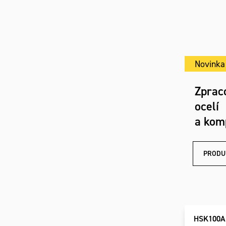
Novinka
Zprac
ocelí
a kom
PRODU
HSK100A.