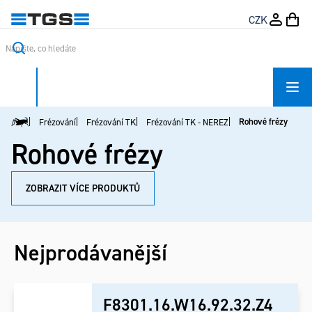
Přejít
CZK
na
obsah
Rohové frézy
Frézování
Frézování TK
Frézování TK - NEREZ
Domů
Rohové frézy
ZOBRAZIT VÍCE PRODUKTŮ
Nejprodávanější
F8301.16.W16.92.32.Z4