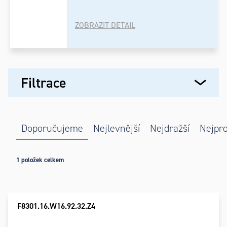
ZOBRAZIT DETAIL
Výpis
Filtrace
produktů
Řazení
Doporučujeme
Nejlevnější
Nejdražší
Nejpro
produktů
1
položek celkem
F8301.16.W16.92.32.Z4