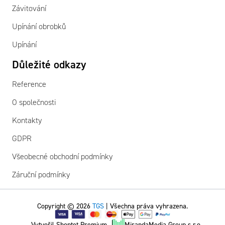
Závitování
Upínání obrobků
Upínání
Důležité odkazy
Reference
O společnosti
Kontakty
GDPR
Všeobecné obchodní podmínky
Záruční podmínky
Copyright © 2026
TGS
| Všechna práva vyhrazena.
Vytvořil Shoptet Premium
MirandaMedia Group s.r.o.