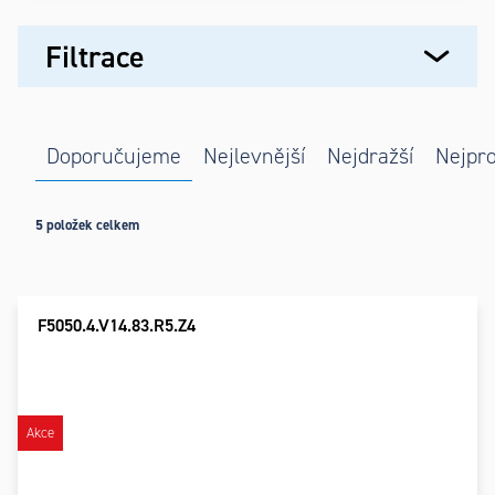
Výpis
Filtrace
produktů
Řazení
Doporučujeme
Nejlevnější
Nejdražší
Nejpro
produktů
5
položek celkem
F5050.4.V14.83.R5.Z4
Akce