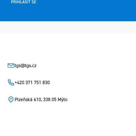
PŘIHLÁSIT SE
Zápatí
tgs
@
tgs.cz
+420 371 751 830
Plzeňská 610, 338 05 Mýto