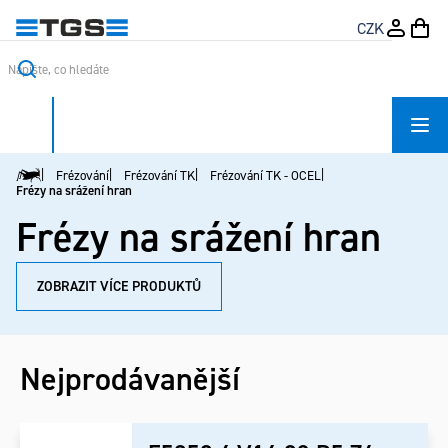
Přejít
CZK
na
obsah
Frézování
Frézování TK
Frézování TK - OCEL
Domů
Frézy na srážení hran
Frézy na srážení hran
ZOBRAZIT VÍCE PRODUKTŮ
Nejprodávanější