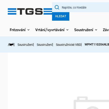
Přejít
na
obsah
HLEDAT
Frézování
Vrtání/vyvrtávání
Soustružení
Záv
WPMT110204NLB
Soustružení
Soustružení
Soustružnické VBD
Domů