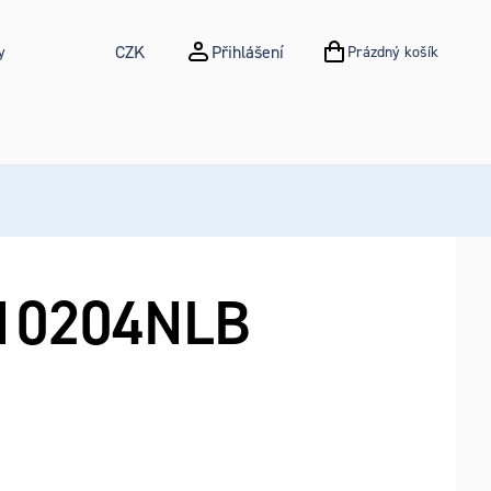
CZK
Přihlášení
y
Prázdný košík
NÁKUPNÍ KOŠÍK
0204NLB