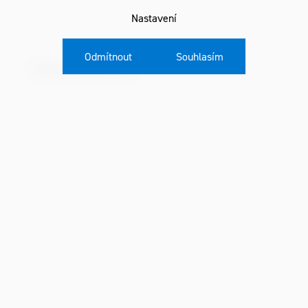
Nastavení
Odmítnout
Souhlasím
Vym.destička soustruž.
Parametr
Kategorie
:
Do materiálu
: