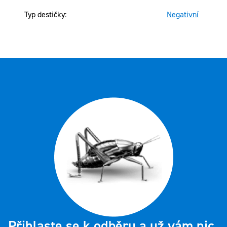
Typ destičky
:
Negativní
Přihlaste se k odběru a už vám nic