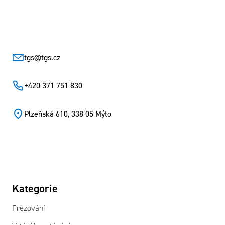
Zápatí
tgs
@
tgs.cz
+420 371 751 830
Plzeňská 610, 338 05 Mýto
Kategorie
Frézování