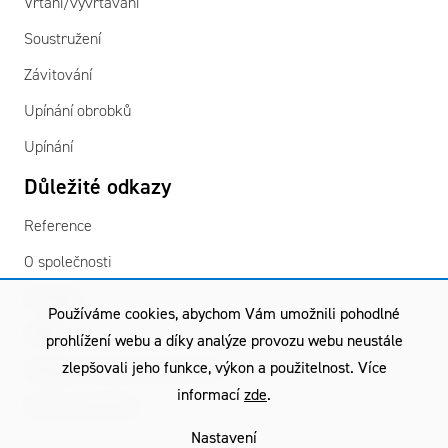
Vrtání/vyvrtávání
Soustružení
Závitování
Upínání obrobků
Upínání
Důležité odkazy
Reference
O společnosti
Kontakty
Používáme cookies, abychom Vám umožnili pohodlné
GDPR
prohlížení webu a díky analýze provozu webu neustále
zlepšovali jeho funkce, výkon a použitelnost. Více
Všeobecné obchodní podmínky
informací
zde
.
Záruční podmínky
Nastavení