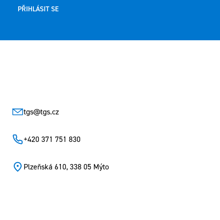
PŘIHLÁSIT SE
Zápatí
tgs
@
tgs.cz
+420 371 751 830
Plzeňská 610, 338 05 Mýto