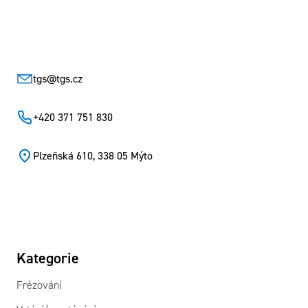
Zápatí
tgs
@
tgs.cz
+420 371 751 830
Plzeňská 610, 338 05 Mýto
Kategorie
Frézování