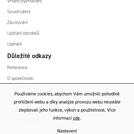
Vrtání/vyvrtávání
Soustružení
Závitování
Upínání obrobků
Upínání
Důležité odkazy
Reference
O společnosti
Kontakty
Používáme cookies, abychom Vám umožnili pohodlné
GDPR
prohlížení webu a díky analýze provozu webu neustále
zlepšovali jeho funkce, výkon a použitelnost. Více
Všeobecné obchodní podmínky
informací
zde
.
Záruční podmínky
Nastavení