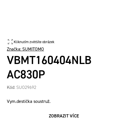
Kliknutím zvětšíte obrázek
Značka:
SUMITOMO
VBMT160404NLB
AC830P
Kód:
SUO29692
Vym.destička soustruž.
ZOBRAZIT VÍCE