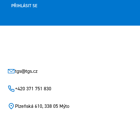
PŘIHLÁSIT SE
Zápatí
tgs
@
tgs.cz
+420 371 751 830
Plzeňská 610, 338 05 Mýto