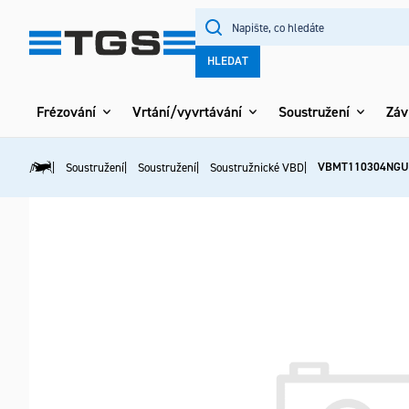
Přejít
na
obsah
HLEDAT
Frézování
Vrtání/vyvrtávání
Soustružení
Záv
VBMT110304NGU
Soustružení
Soustružení
Soustružnické VBD
Domů