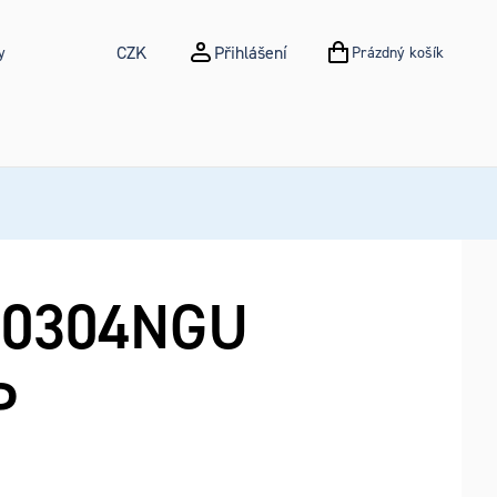
CZK
Přihlášení
y
Prázdný košík
NÁKUPNÍ KOŠÍK
0304NGU
P