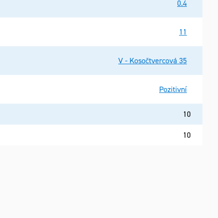
0.4
11
V - Kosočtvercová 35
Pozitivní
10
10