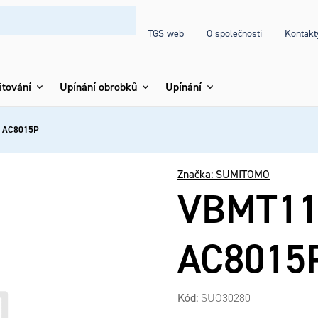
TGS web
O společnosti
Kontakt
itování
Upínání obrobků
Upínání
 AC8015P
Značka:
SUMITOMO
VBMT11
AC8015
Kód:
SUO30280