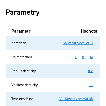
Parametry
Parametr
Hodnota
Kategorie
:
Soustružnické VBD
Do materiálu
:
P
K
,
M
Rádius destičky
:
0.2
Velikost destičky
:
11
Tvar destičky
:
V - Kosočtvercová 35