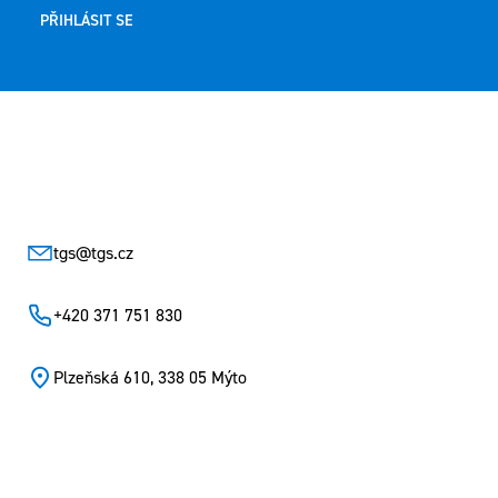
PŘIHLÁSIT SE
Zápatí
tgs
@
tgs.cz
+420 371 751 830
Plzeňská 610, 338 05 Mýto