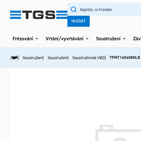
Přejít
na
obsah
HLEDAT
Frézování
Vrtání/vyvrtávání
Soustružení
Záv
TPMT160408NLB
Soustružení
Soustružení
Soustružnické VBD
Domů