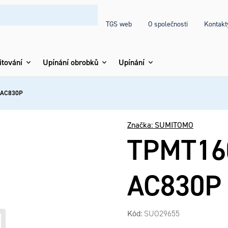
TGS web
O společnosti
Kontakt
itování
Upínání obrobků
Upínání
 AC830P
Značka:
SUMITOMO
TPMT16
AC830P
Kód:
SUO29655