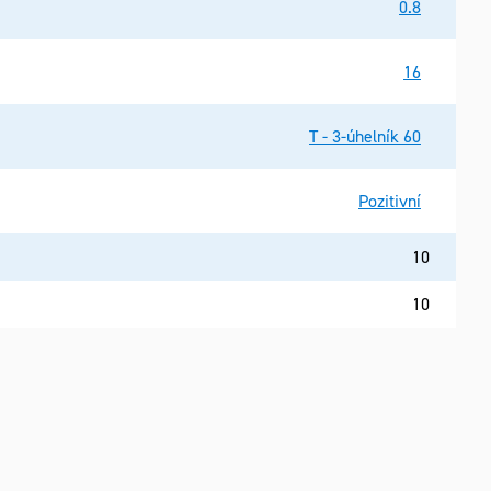
0.8
16
T - 3-úhelník 60
Pozitivní
10
10