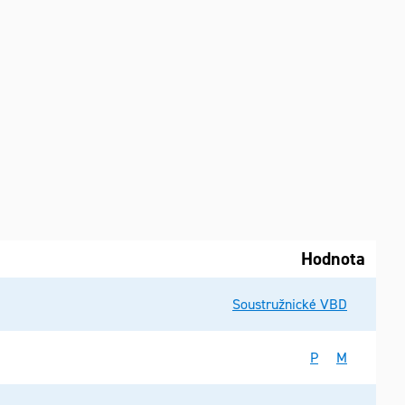
Hodnota
Soustružnické VBD
P
M