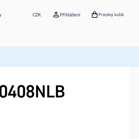
CZK
Přihlášení
y
Prázdný košík
NÁKUPNÍ KOŠÍK
0408NLB