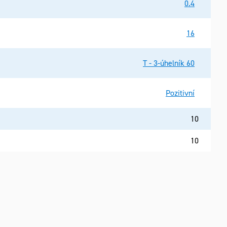
0.4
16
T - 3-úhelník 60
Pozitivní
10
10