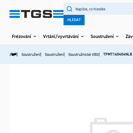
Přejít
na
obsah
HLEDAT
Frézování
Vrtání/vyvrtávání
Soustružení
Záv
TPMT160404NLB
Soustružení
Soustružení
Soustružnické VBD
Domů