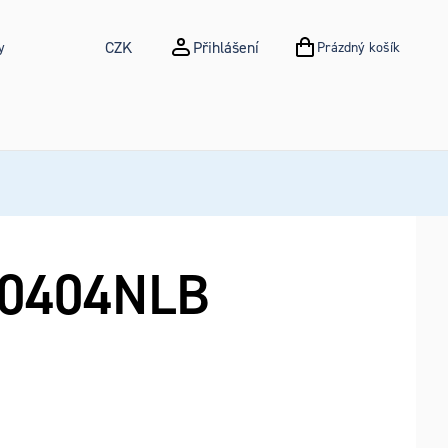
CZK
Přihlášení
y
Prázdný košík
NÁKUPNÍ KOŠÍK
0404NLB