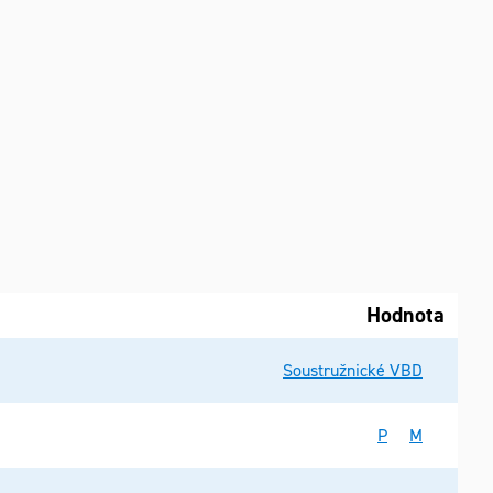
Hodnota
Soustružnické VBD
P
M