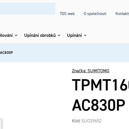
TGS web
O společnosti
Kontakt
itování
Upínání obrobků
Upínání
 AC830P
Značka:
SUMITOMO
TPMT16
AC830P
Kód:
SUO29652