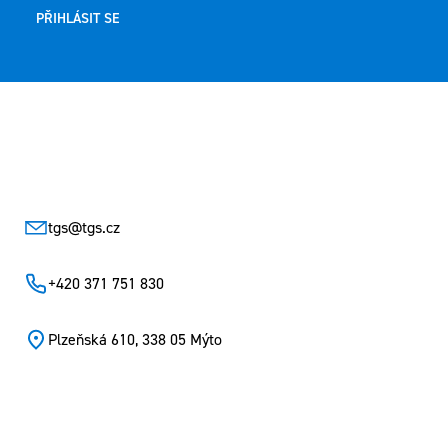
PŘIHLÁSIT SE
Zápatí
tgs
@
tgs.cz
+420 371 751 830
Plzeňská 610, 338 05 Mýto