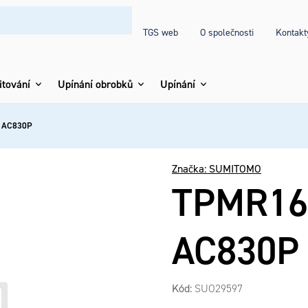
TGS web
O společnosti
Kontakt
itování
Upínání obrobků
Upínání
 AC830P
Značka:
SUMITOMO
TPMR16
AC830P
Kód:
SUO29597