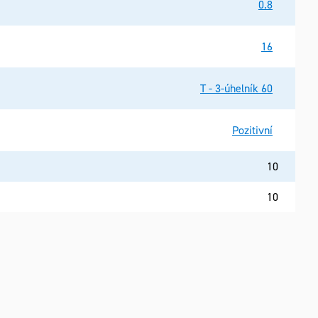
0.8
16
T - 3-úhelník 60
Pozitivní
10
10