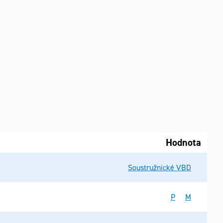
Hodnota
Soustružnické VBD
P
M