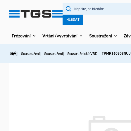
Přejít
na
obsah
HLEDAT
Frézování
Vrtání/vyvrtávání
Soustružení
Záv
TPMR160308NUJ
Soustružení
Soustružení
Soustružnické VBD
Domů