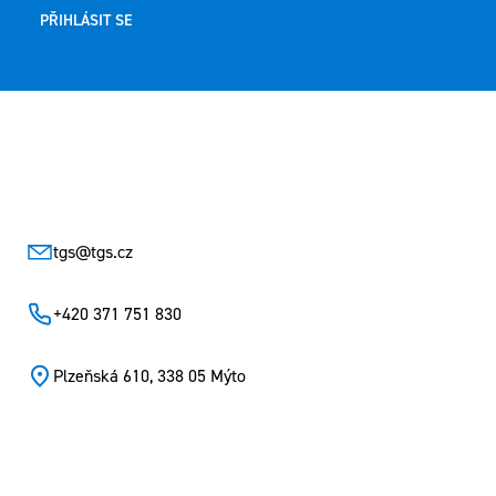
PŘIHLÁSIT SE
Zápatí
tgs
@
tgs.cz
+420 371 751 830
Plzeňská 610, 338 05 Mýto