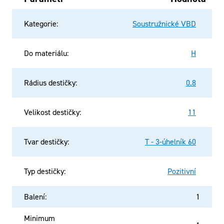
Kategorie
:
Soustružnické VBD
Do materiálu
:
H
Rádius destičky
:
0.8
Velikost destičky
:
11
Tvar destičky
:
T - 3-úhelník 60
Typ destičky
:
Pozitivní
Balení
:
1
Minimum