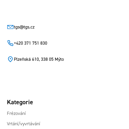
Zápatí
tgs
@
tgs.cz
+420 371 751 830
Plzeňská 610, 338 05 Mýto
Kategorie
Frézování
Vrtání/vyvrtávání