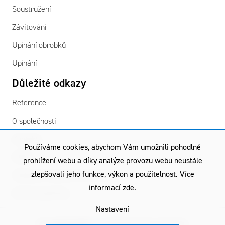
Soustružení
Závitování
Upínání obrobků
Upínání
Důležité odkazy
Reference
O společnosti
Kontakty
Používáme cookies, abychom Vám umožnili pohodlné
GDPR
prohlížení webu a díky analýze provozu webu neustále
zlepšovali jeho funkce, výkon a použitelnost. Více
Všeobecné obchodní podmínky
informací
zde
.
Záruční podmínky
Nastavení
Copyright © 2026
TGS
| Všechna práva vyhrazena.