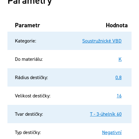
Parametry
Parametr
Hodnota
Kategorie
:
Soustružnické VBD
Do materiálu
:
K
Rádius destičky
:
0.8
Velikost destičky
:
16
Tvar destičky
:
T - 3-úhelník 60
Typ destičky
:
Negativní