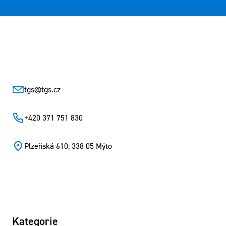
Zápatí
tgs
@
tgs.cz
+420 371 751 830
Plzeňská 610, 338 05 Mýto
Kategorie