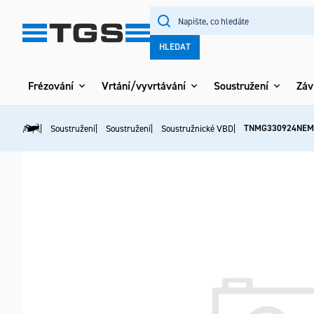
Přejít
na
obsah
HLEDAT
Frézování
Vrtání/vyvrtávání
Soustružení
Záv
TNMG330924NEM
Soustružení
Soustružení
Soustružnické VBD
Domů