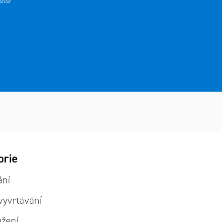
it
orie
ie
ání
vyvrtávání
užení