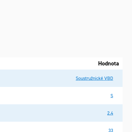
Hodnota
Soustružnické VBD
S
2.4
33