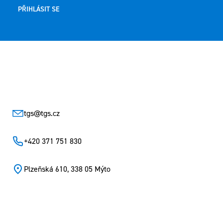
PŘIHLÁSIT SE
Zápatí
tgs
@
tgs.cz
+420 371 751 830
Plzeňská 610, 338 05 Mýto