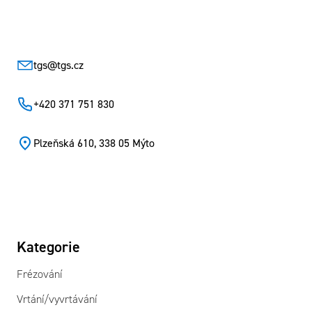
Zápatí
tgs
@
tgs.cz
+420 371 751 830
Plzeňská 610, 338 05 Mýto
Kategorie
Frézování
Vrtání/vyvrtávání