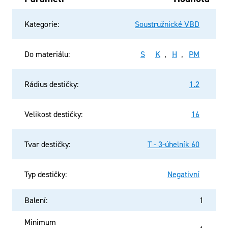
Kategorie
:
Soustružnické VBD
Do materiálu
:
S
K
,
H
,
PM
Rádius destičky
:
1.2
Velikost destičky
:
16
Tvar destičky
:
T - 3-úhelník 60
Typ destičky
:
Negativní
Balení
:
1
Minimum