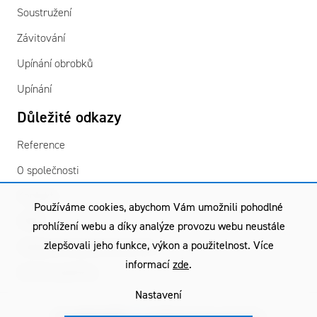
Soustružení
Závitování
Upínání obrobků
Upínání
Důležité odkazy
Reference
O společnosti
Kontakty
Používáme cookies, abychom Vám umožnili pohodlné
GDPR
prohlížení webu a díky analýze provozu webu neustále
zlepšovali jeho funkce, výkon a použitelnost. Více
Všeobecné obchodní podmínky
informací
zde
.
Záruční podmínky
Nastavení
Copyright © 2026
TGS
| Všechna práva vyhrazena.