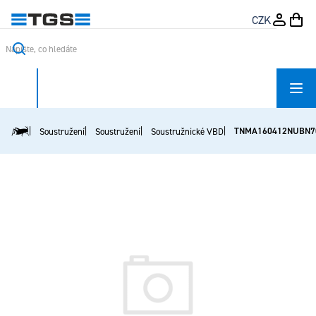
Přejít
CZK
na
obsah
TNMA160412NUBN7
Soustružení
Soustružení
Soustružnické VBD
Domů