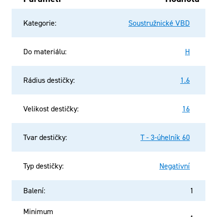
Kategorie
:
Soustružnické VBD
Do materiálu
:
H
Rádius destičky
:
1.6
Velikost destičky
:
16
Tvar destičky
:
T - 3-úhelník 60
Typ destičky
:
Negativní
Balení
:
1
Minimum