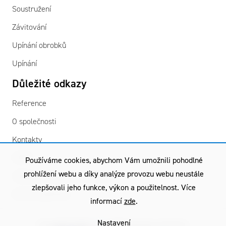
Soustružení
Závitování
Upínání obrobků
Upínání
Důležité odkazy
Reference
O společnosti
Kontakty
GDPR
Používáme cookies, abychom Vám umožnili pohodlné
prohlížení webu a díky analýze provozu webu neustále
Všeobecné obchodní podmínky
zlepšovali jeho funkce, výkon a použitelnost. Více
Záruční podmínky
informací
zde
.
Nastavení
Copyright © 2026
TGS
| Všechna práva vyhrazena.