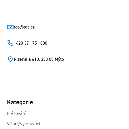
Zápatí
tgs
@
tgs.cz
+420 371 751 830
Plzeňská 610, 338 05 Mýto
Kategorie
Frézování
Vrtání/vyvrtávání