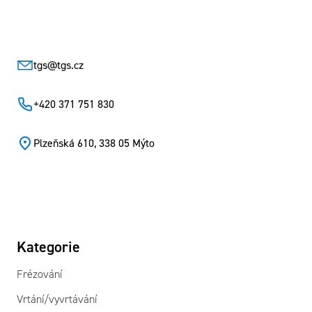
Zápatí
tgs
@
tgs.cz
+420 371 751 830
Plzeňská 610, 338 05 Mýto
Kategorie
Frézování
Vrtání/vyvrtávání