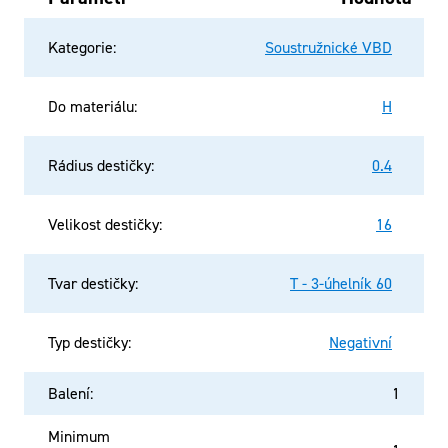
Kategorie
:
Soustružnické VBD
Do materiálu
:
H
Rádius destičky
:
0.4
Velikost destičky
:
16
Tvar destičky
:
T - 3-úhelník 60
Typ destičky
:
Negativní
Balení
:
1
Minimum