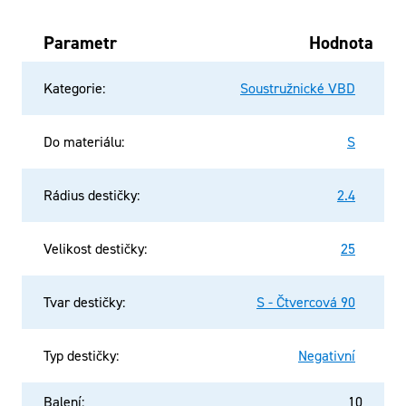
Parametr
Hodnota
Kategorie
:
Soustružnické VBD
Do materiálu
:
S
Rádius destičky
:
2.4
Velikost destičky
:
25
Tvar destičky
:
S - Čtvercová 90
Typ destičky
:
Negativní
Balení
:
10