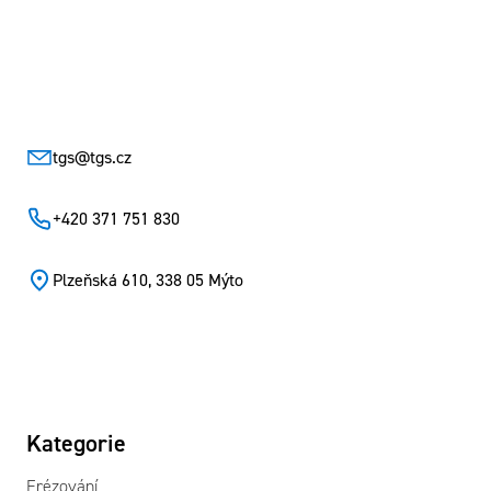
Zápatí
tgs
@
tgs.cz
+420 371 751 830
Plzeňská 610, 338 05 Mýto
Kategorie
Frézování