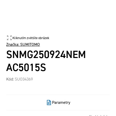
Kliknutím zvětšíte obrázek
Značka:
SUMITOMO
SNMG250924NEM
AC5015S
Kód:
SUO34369
Parametry