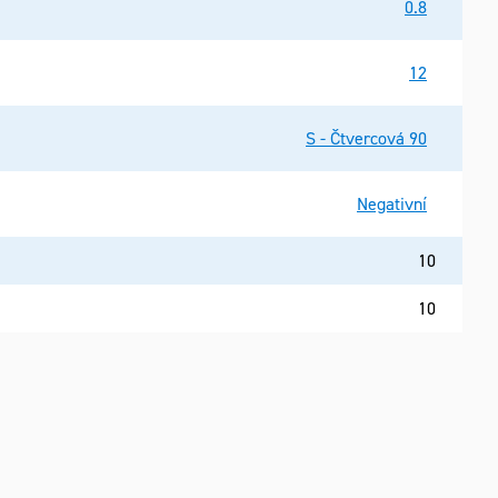
0.8
12
S - Čtvercová 90
Negativní
10
10