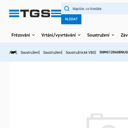
Přejít
na
obsah
HLEDAT
Frézování
Vrtání/vyvrtávání
Soustružení
Záv
SNMG120408NUG
Soustružení
Soustružení
Soustružnické VBD
Domů