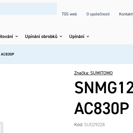
TGS web
O společnosti
Kontakt
itování
Upínání obrobků
Upínání
 AC830P
Značka:
SUMITOMO
SNMG12
AC830P
Kód:
SUO29228