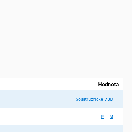
Hodnota
Soustružnické VBD
P
M