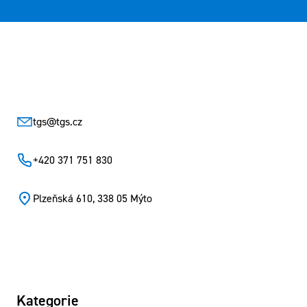
Zápatí
tgs
@
tgs.cz
+420 371 751 830
Plzeňská 610, 338 05 Mýto
Kategorie