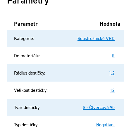
Parametry
Parametr
Hodnota
Kategorie
:
Soustružnické VBD
Do materiálu
:
K
Rádius destičky
:
1.2
Velikost destičky
:
12
Tvar destičky
:
S - Čtvercová 90
Typ destičky
:
Negativní