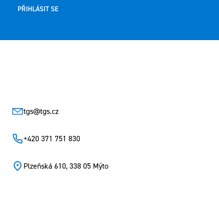
PŘIHLÁSIT SE
Zápatí
tgs
@
tgs.cz
+420 371 751 830
Plzeňská 610, 338 05 Mýto