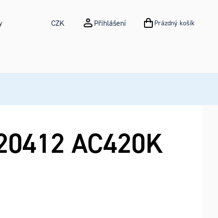
CZK
Přihlášení
y
Prázdný košík
NÁKUPNÍ KOŠÍK
0412 AC420K