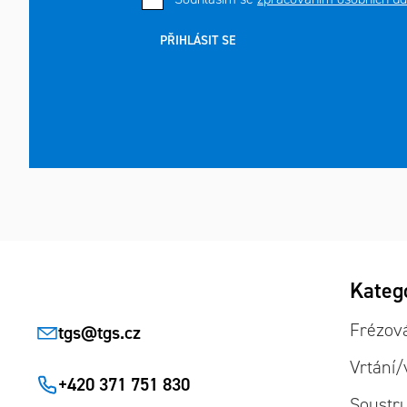
PŘIHLÁSIT SE
Zápatí
Přeskoč
Kateg
kategor
Frézov
tgs
@
tgs.cz
Vrtání/
+420 371 751 830
Soustr