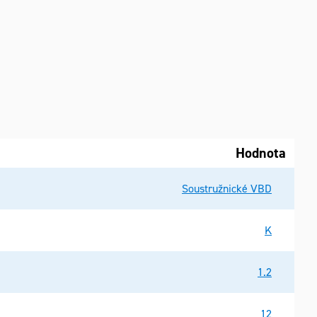
Hodnota
Soustružnické VBD
K
1.2
12