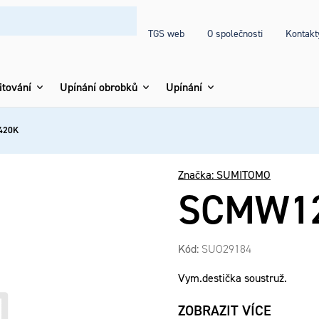
TGS web
O společnosti
Kontakt
itování
Upínání obrobků
Upínání
420K
Značka:
SUMITOMO
SCMW12
Kód:
SUO29184
Vym.destička soustruž.
ZOBRAZIT VÍCE