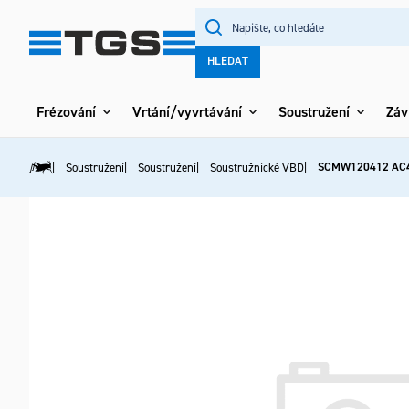
Přejít
na
obsah
HLEDAT
Frézování
Vrtání/vyvrtávání
Soustružení
Záv
SCMW120412 AC
Soustružení
Soustružení
Soustružnické VBD
Domů