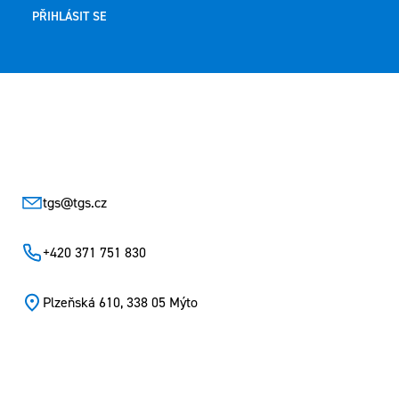
PŘIHLÁSIT SE
Zápatí
tgs
@
tgs.cz
+420 371 751 830
Plzeňská 610, 338 05 Mýto