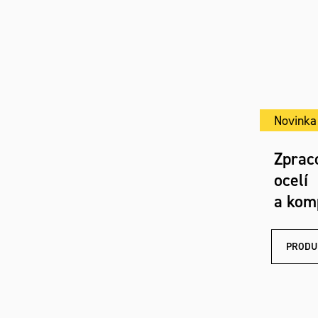
Novinka
Zprac
ocelí
a kom
PRODU