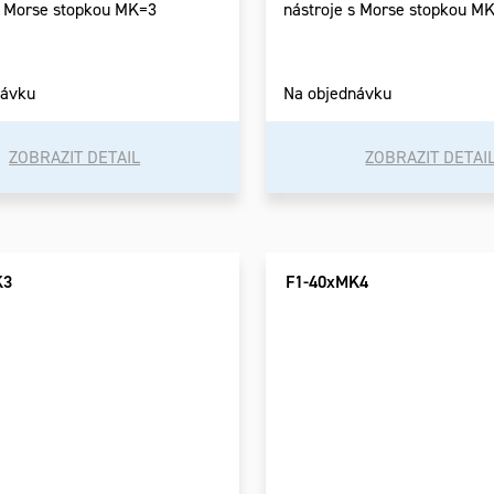
s Morse stopkou MK=3
nástroje s Morse stopkou M
návku
Na objednávku
ZOBRAZIT DETAIL
ZOBRAZIT DETAI
K3
F1-40xMK4