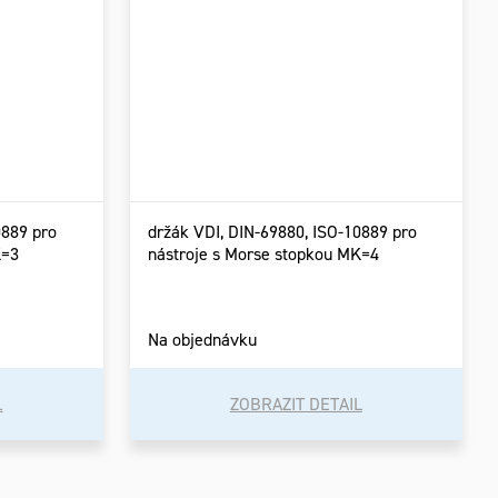
0889 pro
držák VDI, DIN-69880, ISO-10889 pro
K=3
nástroje s Morse stopkou MK=4
Na objednávku
L
ZOBRAZIT DETAIL