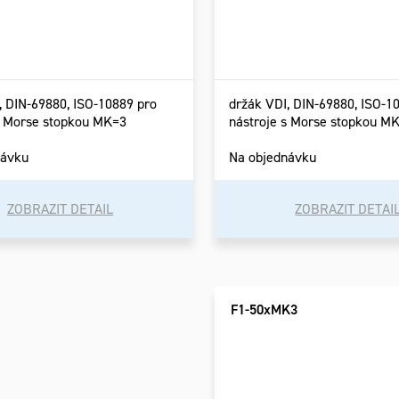
, DIN-69880, ISO-10889 pro
držák VDI, DIN-69880, ISO-1
s Morse stopkou MK=3
nástroje s Morse stopkou M
návku
Na objednávku
ZOBRAZIT DETAIL
ZOBRAZIT DETAI
F1-50xMK3