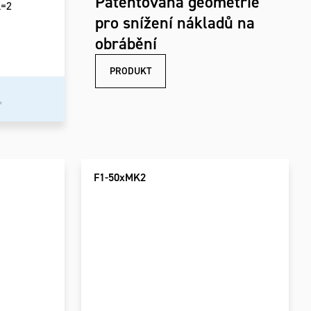
Patentovaná geometrie
K=2
pro snížení nákladů na
obrábění
PRODUKT
L
F1-50xMK2