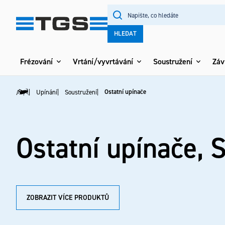
Přejít
na
obsah
HLEDAT
Frézování
Vrtání/vyvrtávání
Soustružení
Záv
Ostatní upínače
Upínání
Soustružení
Domů
Ostatní upínače
, 
ZOBRAZIT VÍCE PRODUKTŮ