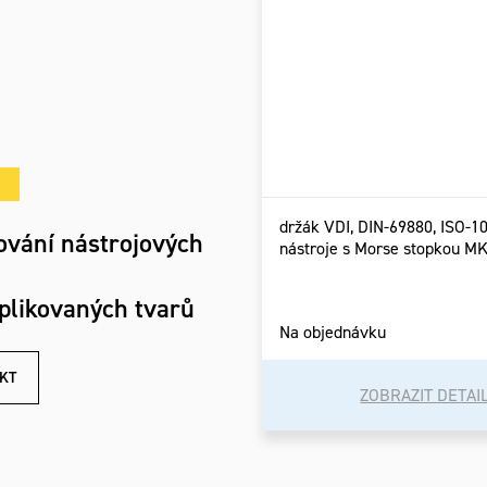
držák VDI, DIN-69880, ISO-1
ování nástrojových
nástroje s Morse stopkou M
plikovaných tvarů
Na objednávku
KT
ZOBRAZIT DETAI