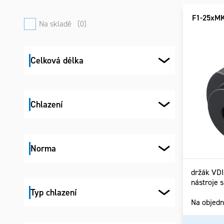
panel
prod
prod
F1-25xM
Na skladě
0
Celková délka
Chlazení
Norma
držák VDI
nástroje 
Typ chlazení
Na objed