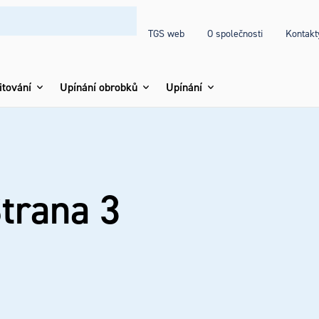
TGS web
O společnosti
Kontakt
itování
Upínání obrobků
Upínání
Strana 3