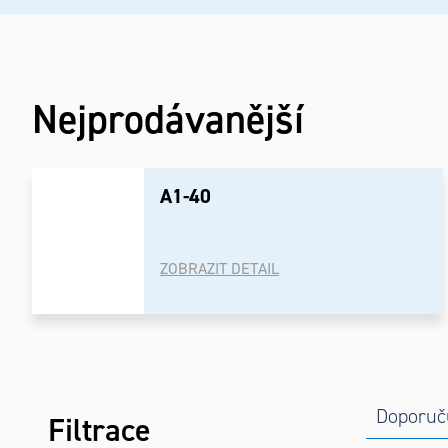
Nejprodávanější
A1-40
ZOBRAZIT DETAIL
Postranní
Řaze
Výpi
Doporuč