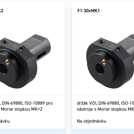
uktů
uktů
K2
F1-30xMK1
, DIN-69880, ISO-10889 pro
držák VDI, DIN-69880, ISO-1
s Morse stopkou MK=2
nástroje s Morse stopkou M
návku
Na objednávku