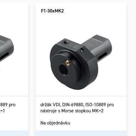
F1-30xMK2
0889 pro
držák VDI, DIN-69880, ISO-10889 pro
K=1
nástroje s Morse stopkou MK=2
Na objednávku