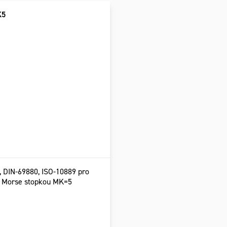
K5
, DIN-69880, ISO-10889 pro
s Morse stopkou MK=5