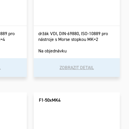
0889 pro
držák VDI, DIN-69880, ISO-10889 pro
K=4
nástroje s Morse stopkou MK=2
Na objednávku
L
ZOBRAZIT DETAIL
F1-50xMK4