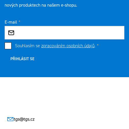
nových produktech na našem e-shopu.
E-mail
Souhlasím se
zpracováním osobních údajů
.
PŘIHLÁSIT SE
Zápatí
tgs
@
tgs.cz