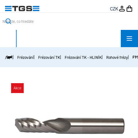
Přejít
CZK
na
obsah
F9
Frézování
Frézování TK
Frézování TK - HLINÍK
Rohové frézy
Domů
Akce