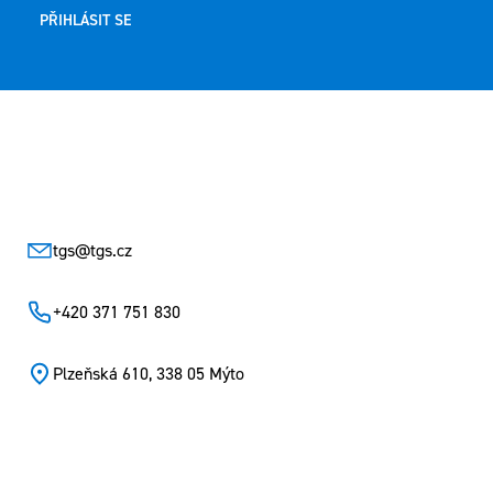
PŘIHLÁSIT SE
Zápatí
tgs
@
tgs.cz
+420 371 751 830
Plzeňská 610, 338 05 Mýto