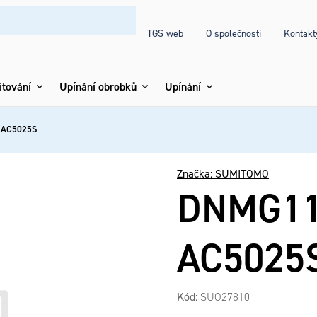
TGS web
O společnosti
Kontakt
itování
Upínání obrobků
Upínání
 AC5025S
Značka:
SUMITOMO
DNMG11
AC5025
Kód:
SUO27810