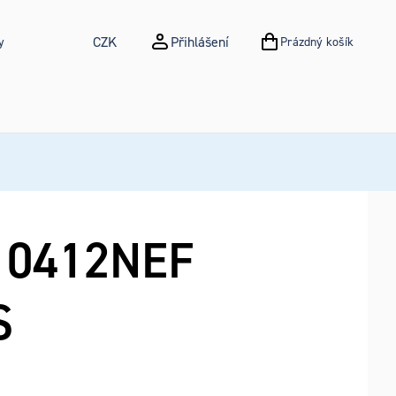
CZK
Přihlášení
y
Prázdný košík
NÁKUPNÍ KOŠÍK
0412NEF
S