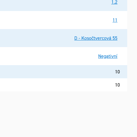
1.2
11
D - Kosočtvercová 55
Negativní
10
10