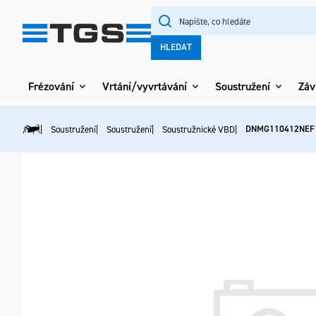
Přejít
na
obsah
HLEDAT
Frézování
Vrtání/vyvrtávání
Soustružení
Záv
DNMG110412NEF
Soustružení
Soustružení
Soustružnické VBD
Domů