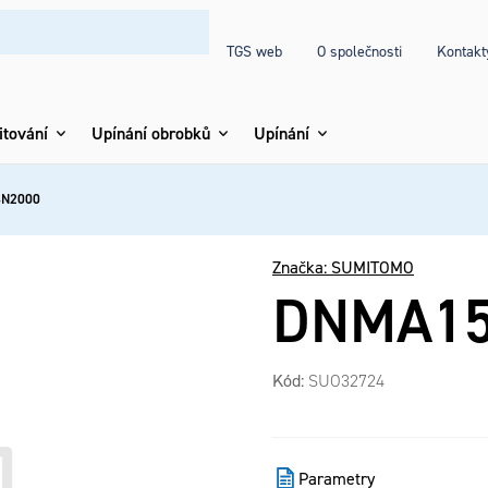
TGS web
O společnosti
Kontakt
itování
Upínání obrobků
Upínání
N2000
Značka:
SUMITOMO
DNMA15
Kód:
SUO32724
Parametry