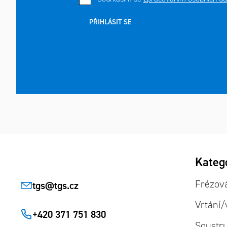
PŘIHLÁSIT SE
Zápatí
Přeskoč
Kateg
kategor
Frézov
tgs
@
tgs.cz
Vrtání/
+420 371 751 830
Soustr