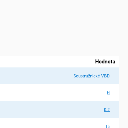
Hodnota
Soustružnické VBD
H
0.2
15