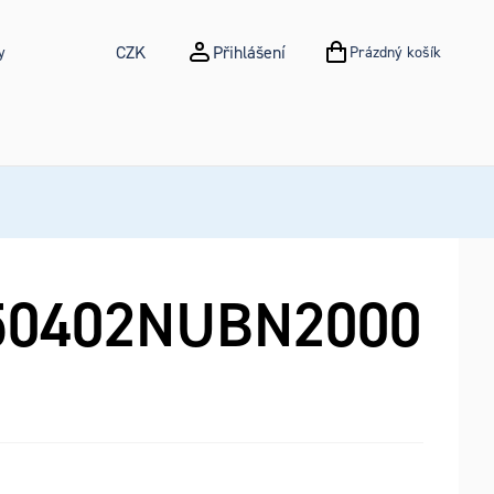
CZK
Přihlášení
y
Prázdný košík
NÁKUPNÍ KOŠÍK
0402NUBN2000