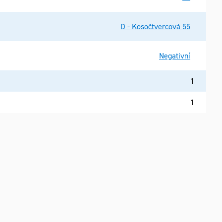
D - Kosočtvercová 55
Negativní
1
1