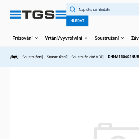
Přejít
na
obsah
HLEDAT
Frézování
Vrtání/vyvrtávání
Soustružení
Záv
DNMA150402NUB
Soustružení
Soustružení
Soustružnické VBD
Domů