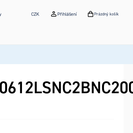
CZK
Přihlášení
y
Prázdný košík
NÁKUPNÍ KOŠÍK
0612LSNC2BNC20