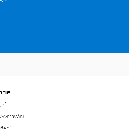
it
orie
ie
ání
vyvrtávání
užení