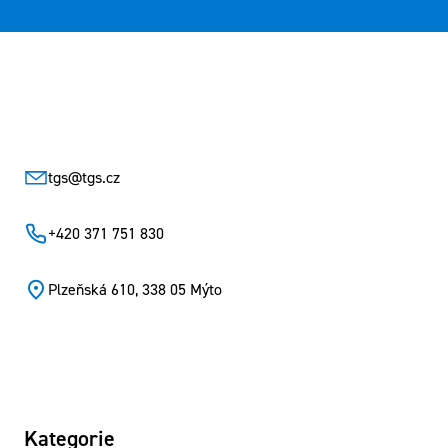
Zápatí
tgs
@
tgs.cz
+420 371 751 830
Plzeňská 610, 338 05 Mýto
Kategorie