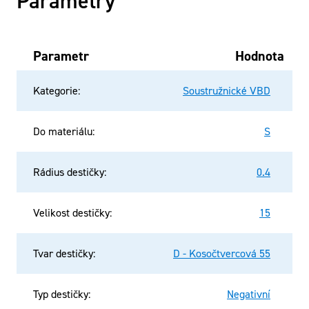
Parametry
Parametr
Hodnota
Kategorie
:
Soustružnické VBD
Do materiálu
:
S
Rádius destičky
:
0.4
Velikost destičky
:
15
Tvar destičky
:
D - Kosočtvercová 55
Typ destičky
:
Negativní