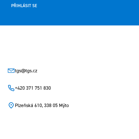
PŘIHLÁSIT SE
Zápatí
tgs
@
tgs.cz
+420 371 751 830
Plzeňská 610, 338 05 Mýto