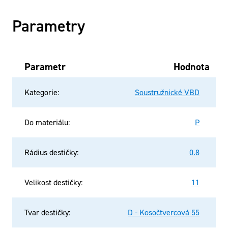
Parametry
Parametr
Hodnota
Kategorie
:
Soustružnické VBD
Do materiálu
:
P
Rádius destičky
:
0.8
Velikost destičky
:
11
Tvar destičky
:
D - Kosočtvercová 55