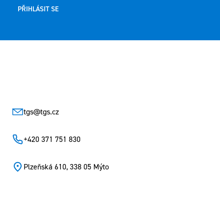
PŘIHLÁSIT SE
Zápatí
tgs
@
tgs.cz
+420 371 751 830
Plzeňská 610, 338 05 Mýto