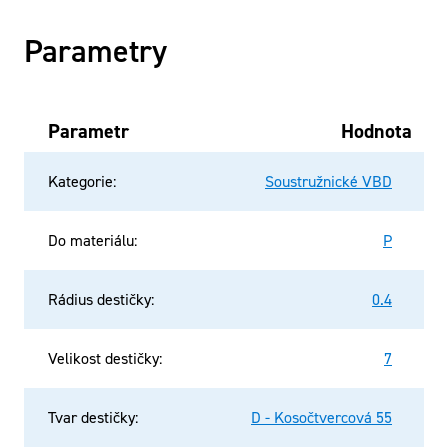
Parametry
Parametr
Hodnota
Kategorie
:
Soustružnické VBD
Do materiálu
:
P
Rádius destičky
:
0.4
Velikost destičky
:
7
Tvar destičky
:
D - Kosočtvercová 55