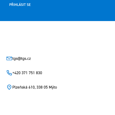
PŘIHLÁSIT SE
Zápatí
tgs
@
tgs.cz
+420 371 751 830
Plzeňská 610, 338 05 Mýto