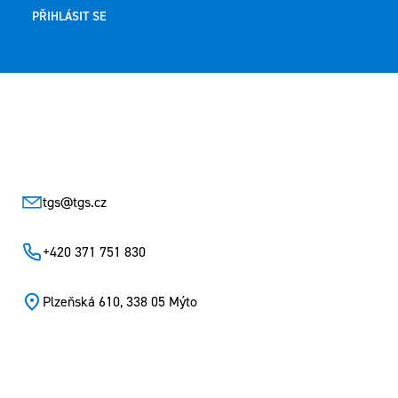
PŘIHLÁSIT SE
Zápatí
tgs
@
tgs.cz
+420 371 751 830
Plzeňská 610, 338 05 Mýto