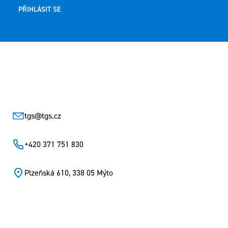
PŘIHLÁSIT SE
Zápatí
tgs
@
tgs.cz
+420 371 751 830
Plzeňská 610, 338 05 Mýto