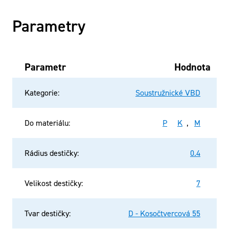
Parametry
Parametr
Hodnota
Kategorie
:
Soustružnické VBD
Do materiálu
:
P
K
,
M
Rádius destičky
:
0.4
Velikost destičky
:
7
Tvar destičky
:
D - Kosočtvercová 55