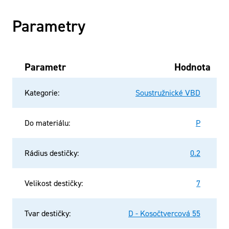
Parametry
Parametr
Hodnota
Kategorie
:
Soustružnické VBD
Do materiálu
:
P
Rádius destičky
:
0.2
Velikost destičky
:
7
Tvar destičky
:
D - Kosočtvercová 55