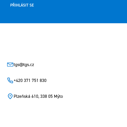
PŘIHLÁSIT SE
Zápatí
tgs
@
tgs.cz
+420 371 751 830
Plzeňská 610, 338 05 Mýto