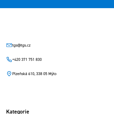
Zápatí
tgs
@
tgs.cz
+420 371 751 830
Plzeňská 610, 338 05 Mýto
Kategorie