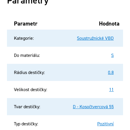
Parametry
Parametr
Hodnota
Kategorie
:
Soustružnické VBD
Do materiálu
:
S
Rádius destičky
:
0.8
Velikost destičky
:
11
Tvar destičky
:
D - Kosočtvercová 55
Typ destičky
:
Pozitivní