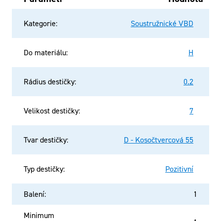
Kategorie
:
Soustružnické VBD
Do materiálu
:
H
Rádius destičky
:
0.2
Velikost destičky
:
7
Tvar destičky
:
D - Kosočtvercová 55
Typ destičky
:
Pozitivní
Balení
:
1
Minimum