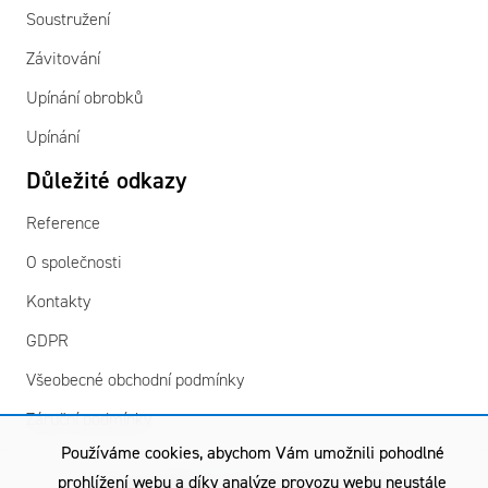
Soustružení
Závitování
Upínání obrobků
Upínání
Důležité odkazy
Reference
O společnosti
Kontakty
GDPR
Všeobecné obchodní podmínky
Záruční podmínky
Používáme cookies, abychom Vám umožnili pohodlné
prohlížení webu a díky analýze provozu webu neustále
Copyright © 2026
TGS
| Všechna práva vyhrazena.