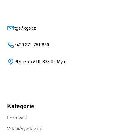
Zápatí
tgs
@
tgs.cz
+420 371 751 830
Plzeňská 610, 338 05 Mýto
Kategorie
Frézování
Vrtání/vyvrtávání